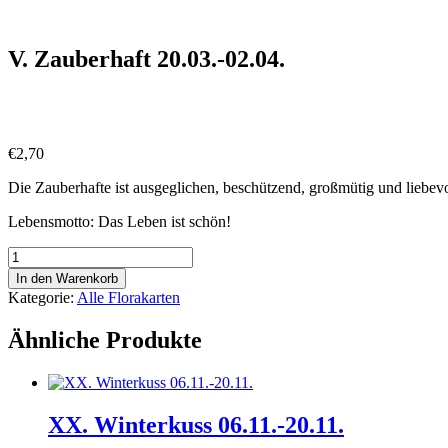
Skip
to
content
V. Zauberhaft 20.03.-02.04.
€
2,70
Die Zauberhafte ist ausgeglichen, beschützend, großmütig und liebev
Lebensmotto: Das Leben ist schön!
V.
Zauberhaft
In den Warenkorb
20.03.-02.04.
Kategorie:
Alle Florakarten
Menge
Ähnliche Produkte
XX. Winterkuss 06.11.-20.11.